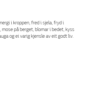
gi i kroppen, fred i sjela, fryd i
oen, mose på berget, blomar i bedet, kyss
auga og ei varig kjensle av eit godt liv.